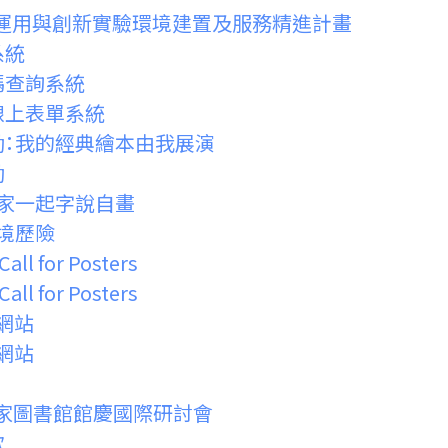
館科技運用與創新實驗環境建置及服務精進計畫
系統
碼查詢系統
線上表單系統
動：我的經典繪本由我展演
動
大家一起字說自畫
書境歷險
all for Posters
all for Posters
網站
網站
國家圖書館館慶國際研討會
歇