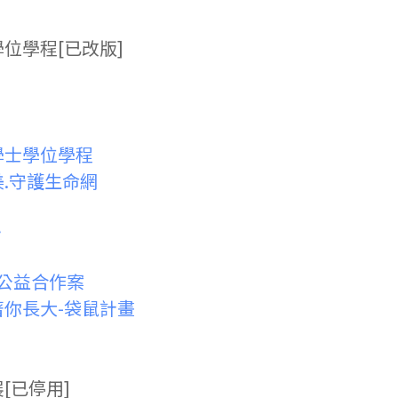
位學程[已改版]
學士學位學程
.守護生命網
心
」公益合作案
著你長大-袋鼠計畫
[已停用]