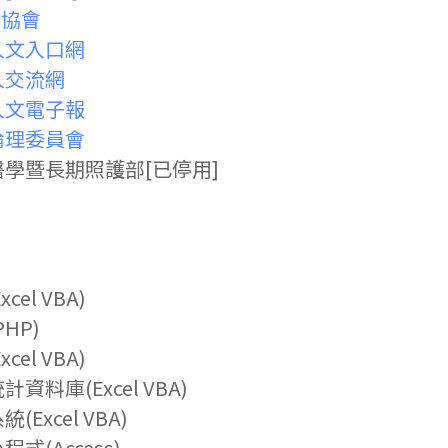
進協會
人文入口網
人交流網
人文電子報
倫理委員會
學暨長期照護部[已停用]
)
el VBA)
HP)
el VBA)
料庫(Excel VBA)
xcel VBA)
(Access)