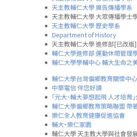
天主教輔仁大學 廣告傳播學系
天主教輔仁大學 大眾傳播學士學
天主教輔仁大學 歷史學系
Department of History
天主教輔仁大學 進修部[已改版]
輔仁大學進修部 運動休閒管理
輔仁大學學輔中心 輔大生命之美
輔仁大學台灣偏鄉教育關懷中
中華電信 伴您好讀
「元大、輔大夢想起飛 人才培育
輔仁大學偏鄉教育策略聯盟 帶
樂仁全人教育健康促進協會
輔大・樂仁家園
輔仁大學 天主教大學與社會發展