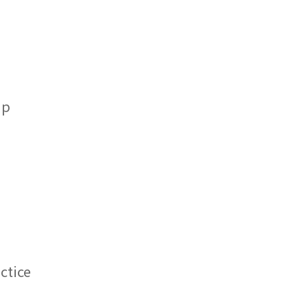
up
ctice