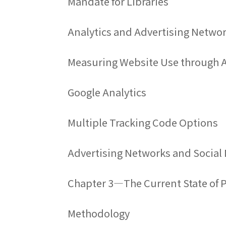
Mandate for Libraries
Analytics and Advertising Netwo
Measuring Website Use through A
Google Analytics
Multiple Tracking Code Options
Advertising Networks and Social
Chapter 3—The Current State of P
Methodology