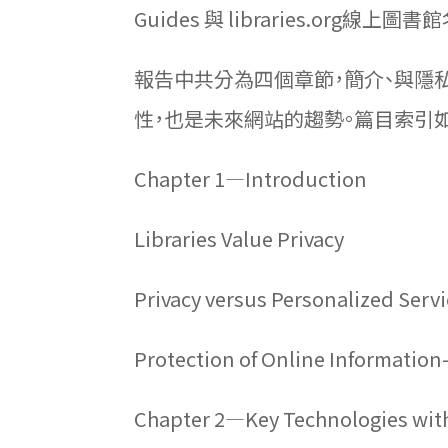
Guides 與 libraries.org
報告中共分為四個章節，簡介、與隱
性，也是未來網站的趨勢。篇目索引
Chapter 1—Introduction
Libraries Value Privacy
Privacy versus Personalized Servi
Protection of Online Information-
Chapter 2—Key Technologies with 