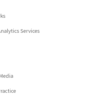
rks
nalytics Services
 Media
ractice