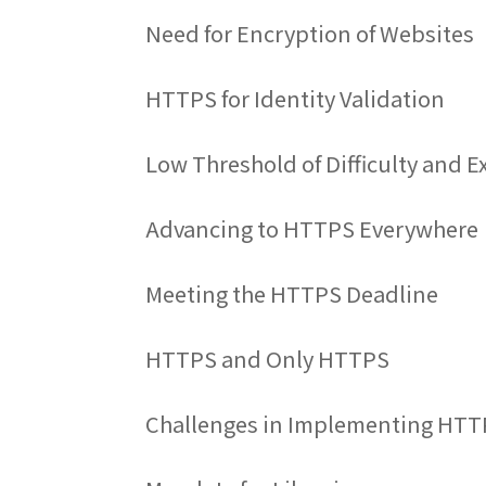
Need for Encryption of Websites
HTTPS for Identity Validation
Low Threshold of Difficulty and 
Advancing to HTTPS Everywhere
Meeting the HTTPS Deadline
HTTPS and Only HTTPS
Challenges in Implementing HT